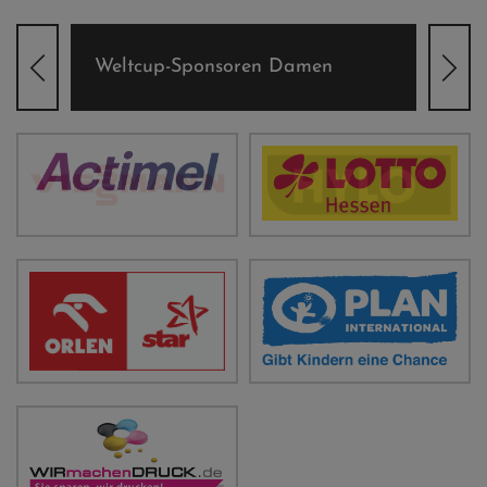
Weltcup-Sponsoren Damen
Wel