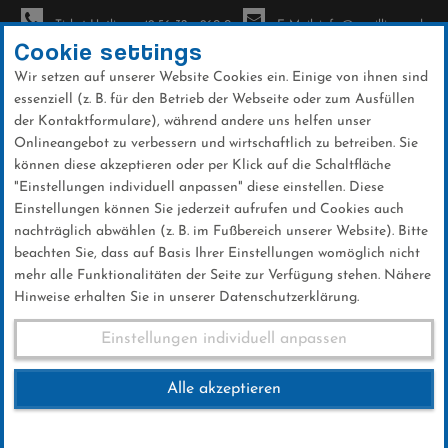
Ticket-Hotline: +49 56 32 - 960-0
E-Mail: info@sc-willingen.de
Cookie settings
Wir setzen auf unserer Website Cookies ein. Einige von ihnen sind
To
essenziell (z. B. für den Betrieb der Webseite oder zum Ausfüllen
na
der Kontaktformulare), während andere uns helfen unser
Direkt
Onlineangebot zu verbessern und wirtschaftlich zu betreiben. Sie
zum
können diese akzeptieren oder per Klick auf die Schaltfläche
Inhalt
"Einstellungen individuell anpassen" diese einstellen. Diese
Einstellungen können Sie jederzeit aufrufen und Cookies auch
News
nachträglich abwählen (z. B. im Fußbereich unserer Website). Bitte
beachten Sie, dass auf Basis Ihrer Einstellungen womöglich nicht
mehr alle Funktionalitäten der Seite zur Verfügung stehen. Nähere
Hinweise erhalten Sie in unserer Datenschutzerklärung.
INFORMIERT BLEIBEN
Einstellungen individuell anpassen
News Archiv
Alle akzeptieren
Hier finden Sie aktuelle Themen rund um den Ski-