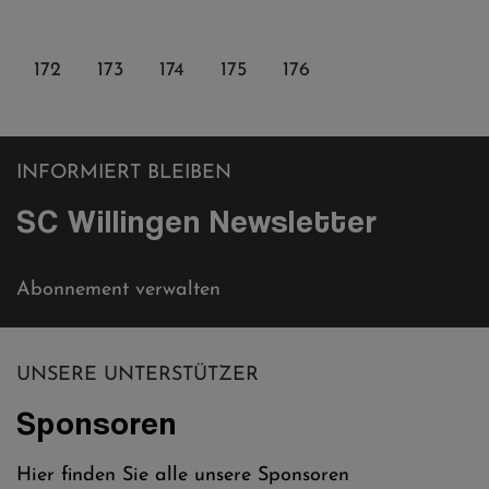
PAGE
172
PAGE
173
PAGE
174
PAGE
175
AKTUELLE
176
SEITE
INFORMIERT BLEIBEN
SC Willingen Newsletter
Abonnement verwalten
UNSERE UNTERSTÜTZER
Sponsoren
Hier finden Sie alle unsere Sponsoren