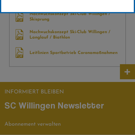
Nachwuchskonzept Ski-Club Willingen /
Skisprung
Nachwuchskonzept Ski-Club Willingen /
Langlauf / Biathlon
Leitlinien Sportbetrieb Coronamaßnahmen
+
INFORMIERT BLEIBEN
SC Willingen Newsletter
Abonnement verwalten