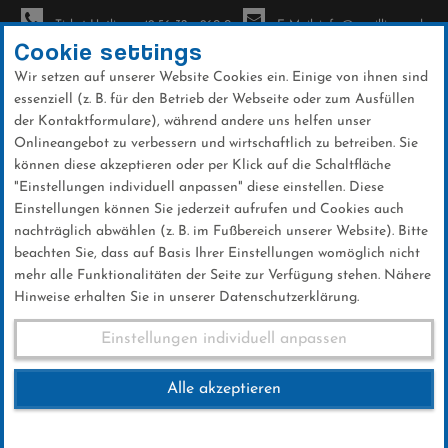
Ticket-Hotline: +49 56 32 - 960-0
E-Mail: info@sc-willingen.de
Cookie settings
Wir setzen auf unserer Website Cookies ein. Einige von ihnen sind
To
essenziell (z. B. für den Betrieb der Webseite oder zum Ausfüllen
na
der Kontaktformulare), während andere uns helfen unser
Direkt
Onlineangebot zu verbessern und wirtschaftlich zu betreiben. Sie
zum
können diese akzeptieren oder per Klick auf die Schaltfläche
Inhalt
"Einstellungen individuell anpassen" diese einstellen. Diese
Einstellungen können Sie jederzeit aufrufen und Cookies auch
Ski-Club
nachträglich abwählen (z. B. im Fußbereich unserer Website). Bitte
beachten Sie, dass auf Basis Ihrer Einstellungen womöglich nicht
mehr alle Funktionalitäten der Seite zur Verfügung stehen. Nähere
Hinweise erhalten Sie in unserer Datenschutzerklärung.
Einstellungen individuell anpassen
Service
Alle akzeptieren
Dokumente