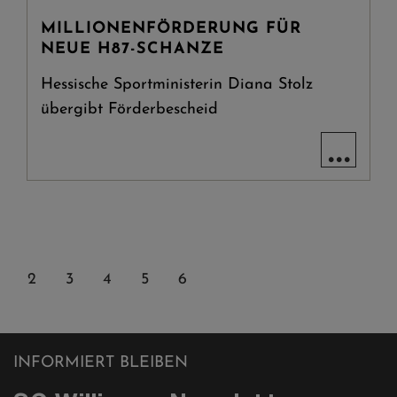
MILLIONENFÖRDERUNG FÜR
NEUE H87-SCHANZE
Hessische Sportministerin Diana Stolz
übergibt Förderbescheid
...
PAGE
2
PAGE
3
AKTUELLE
4
PAGE
5
PAGE
6
SEITE
INFORMIERT BLEIBEN