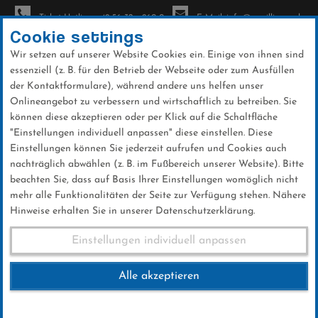
Ticket-Hotline: +49 56 32 - 960-0
E-Mail: info@sc-willingen.de
Cookie settings
Wir setzen auf unserer Website Cookies ein. Einige von ihnen sind
To
essenziell (z. B. für den Betrieb der Webseite oder zum Ausfüllen
na
der Kontaktformulare), während andere uns helfen unser
Direkt
Onlineangebot zu verbessern und wirtschaftlich zu betreiben. Sie
zum
können diese akzeptieren oder per Klick auf die Schaltfläche
Inhalt
"Einstellungen individuell anpassen" diese einstellen. Diese
Einstellungen können Sie jederzeit aufrufen und Cookies auch
News
nachträglich abwählen (z. B. im Fußbereich unserer Website). Bitte
beachten Sie, dass auf Basis Ihrer Einstellungen womöglich nicht
mehr alle Funktionalitäten der Seite zur Verfügung stehen. Nähere
Hinweise erhalten Sie in unserer Datenschutzerklärung.
INFORMIERT BLEIBEN
Einstellungen individuell anpassen
News Archiv
Alle akzeptieren
Hier finden Sie aktuelle Themen rund um den Ski-