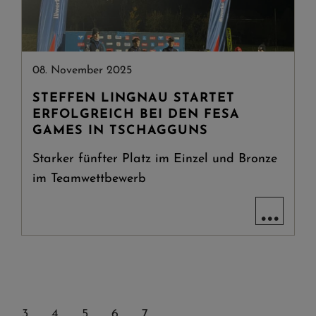
08. November 2025
STEFFEN LINGNAU STARTET
ERFOLGREICH BEI DEN FESA
GAMES IN TSCHAGGUNS
Starker fünfter Platz im Einzel und Bronze
im Teamwettbewerb
...
PAGE
3
PAGE
4
AKTUELLE
5
PAGE
6
PAGE
7