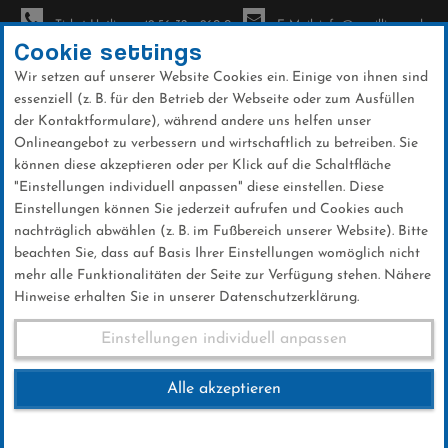
Ticket-Hotline: +49 56 32 - 960-0
E-Mail: info@sc-willingen.de
Cookie settings
Wir setzen auf unserer Website Cookies ein. Einige von ihnen sind
To
essenziell (z. B. für den Betrieb der Webseite oder zum Ausfüllen
na
der Kontaktformulare), während andere uns helfen unser
Direkt
Onlineangebot zu verbessern und wirtschaftlich zu betreiben. Sie
zum
können diese akzeptieren oder per Klick auf die Schaltfläche
Inhalt
"Einstellungen individuell anpassen" diese einstellen. Diese
Einstellungen können Sie jederzeit aufrufen und Cookies auch
News
nachträglich abwählen (z. B. im Fußbereich unserer Website). Bitte
beachten Sie, dass auf Basis Ihrer Einstellungen womöglich nicht
mehr alle Funktionalitäten der Seite zur Verfügung stehen. Nähere
Hinweise erhalten Sie in unserer Datenschutzerklärung.
INFORMIERT BLEIBEN
Einstellungen individuell anpassen
News Archiv
Alle akzeptieren
Hier finden Sie aktuelle Themen rund um den Ski-